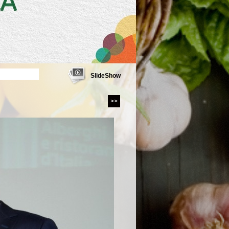
SlideShow
>>