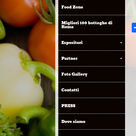
Food Zone
Migliori 100 botteghe di
Roma
Espositori
Partner
Foto Gallery
Contatti
PRESS
Dove siamo