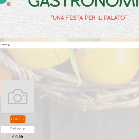
ome
» ..
Selecta
€ 0,00