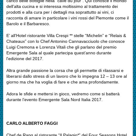
carico delle bottiglie nella “cave du jour”. Qui conosce il mondo
dell’alta cucina e si interessa moltissimo al trattamento dei
prodotti e alla cura per i dettagli ma soprattutto ai vini, ci
racconta di amare in particolare i vini rossi del Piemonte come il
Barolo e il Barbaresco.
E’ all'Hotel ristorante Villa Crespi ** stelle “Michelin” e “Relais &
Chateaux” con lo Chef Antonino Cannavacciuolo che conosce
Luigi Cremona e Lorenza Vitali che gli parlano del premio
Emergente Sala al quale partecipa quest’anno durante
l'edizione del 2017.
Altra grande passione la corsa che gli permette di rilassarsi e
liberarsi dallo stress di un lavoro che lo impegna 12 – 13 ore al
giorno ma che ha voglia di fare e che ama profondamente.
Adora le sfide e mettersi in gioco, vedremo come si batterà
durante l’evento Emergente Sala Nord Italia 2017.
CARLO ALBERTO FAGGI
Chef de Rang al ristorante “Il Palagio*” del Four Seasons Hotel