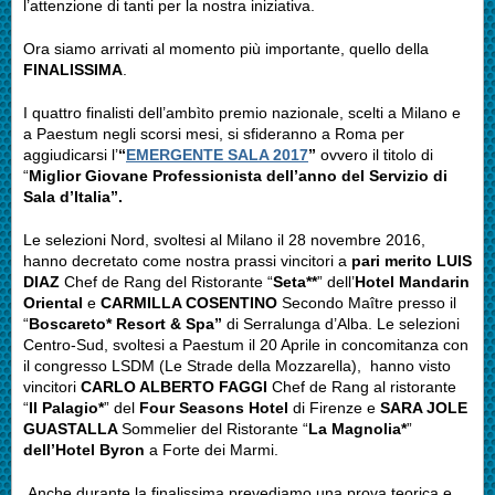
l’attenzione di tanti per la nostra iniziativa.
Ora siamo arrivati al momento più importante, quello della
FINALISSIMA
.
I quattro finalisti dell’ambìto premio nazionale, scelti a Milano e
a Paestum negli scorsi mesi, si sfideranno a Roma per
aggiudicarsi l’
“
EMERGENTE SALA 2017
”
ovvero il titolo di
“
Miglior Giovane Professionista dell’anno del Servizio di
Sala d’Italia”.
Le selezioni Nord, svoltesi al Milano il 28 novembre 2016,
hanno decretato come nostra prassi vincitori a
pari merito
LUIS
DIAZ
Chef de Rang del Ristorante “
Seta**
” dell’
Hotel Mandarin
Oriental
e
CARMILLA COSENTINO
Secondo Maître presso il
“
Boscareto* Resort & Spa”
di Serralunga d’Alba. Le selezioni
Centro-Sud, svoltesi a Paestum il 20 Aprile in concomitanza con
il congresso LSDM (Le Strade della Mozzarella), hanno visto
vincitori
CARLO ALBERTO
FAGGI
Chef de Rang al ristorante
“
Il Palagio*
” del
Four Seasons Hotel
di Firenze e
SARA JOLE
GUASTALLA
Sommelier del Ristorante “
La Magnolia*
”
dell’Hotel Byron
a Forte dei Marmi.
Anche durante la finalissima prevediamo una prova teorica e