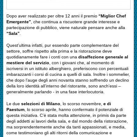
Dopo aver realizzato per oltre 12 anni il premio
“Miglior Chef
Emergente”
, che continua a riscuotere grande interesse e
partecipazione di pubblico, viene naturale pensare anche alla
“Sala”
.
Quest’ultima infatti, pur essendo parte complementare del
settore, soffre rispetto alla prima e la ristorazione deve
quotidianamente fare i conti con una
disaffezione generale al
mestiere del servizio
, con i giovani che, al momento di
iscriversi in un istituto alberghiero, preferiscono con percentuali
imbarazzanti i corsi di cucina a quelli di sala. Inoltre i sommelier,
che dopo l’auge degli anni novanta stanno soffrendo un declino
della loro identità all’interno del ristorante, sono anch’essi –
generalmente parlando - in una fase interlocutoria.
Le due
selezioni di Milano
, lo scorso novembre,
e di
Paestum
, lo scorso aprile, hanno confermato il potenziale di
questa iniziativa. C’è stata molta attenzione, in primis da parte
degli addetti ai lavori della sala, e dal mondo della ristorazione,
ma sorprendentemente anche da tanti appassionati, e media,
come testimoniano gli alti ritorni della comunicazione e