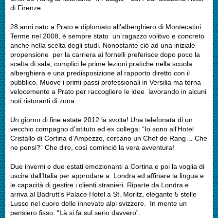
di Firenze.
28 anni nato a Prato e diplomato all’alberghiero di Montecatini
Terme nel 2008, è sempre stato un ragazzo volitivo e concreto
anche nella scelta degli studi. Nonostante ciò ad una iniziale
propensione per la carriera ai fornelli preferisce dopo poco la
scelta di sala, complici le prime lezioni pratiche nella scuola
alberghiera e una predisposizione al rapporto diretto con il
pubblico. Muove i primi passi professionali in Versilia ma torna
velocemente a Prato per raccogliere le idee lavorando in alcuni
noti ristoranti di zona.
Un giorno di fine estate 2012 la svolta! Una telefonata di un
vecchio compagno d’istituto ed ex collega: “Io sono all’Hotel
Cristallo di Cortina d’Ampezzo, cercano un Chef de Rang… Che
ne pensi?” Che dire, così cominciò la vera avventura!
Due inverni e due estati emozionanti a Cortina e poi la voglia di
uscire dall’Italia per approdare a Londra ed affinare la lingua e
le capacità di gestire i clienti stranieri. Riparte da Londra e
arriva al Badrutt’s Palace Hotel a St. Moritz, elegante 5 stelle
Lusso nel cuore delle innevate alpi svizzere. In mente un
pensiero fisso: “Là si fa sul serio davvero”.