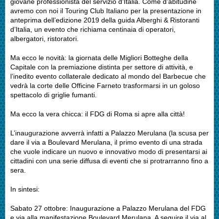
giovane professionista del servizio d’Italia. Come d’abitudine
avremo con noi il Touring Club Italiano per la presentazione in
anteprima dell’edizione 2019 della guida Alberghi & Ristoranti
d’Italia, un evento che richiama centinaia di operatori,
albergatori, ristoratori.
Ma ecco le novità: la giornata delle Migliori Botteghe della
Capitale con la premiazione distinta per settore di attività, e
l’inedito evento collaterale dedicato al mondo del Barbecue che
vedrà la corte delle Officine Farneto trasformarsi in un goloso
spettacolo di griglie fumanti.
Ma ecco la vera chicca: il FDG di Roma si apre alla città!
L’inaugurazione avverrà infatti a Palazzo Merulana (la scusa per
dare il via a Boulevard Merulana, il primo evento di una strada
che vuole indicare un nuovo e innovativo modo di presentarsi ai
cittadini con una serie diffusa di eventi che si protrarranno fino a
sera.
In sintesi:
Sabato 27 ottobre: Inaugurazione a Palazzo Merulana del FDG
e via alla manifestazione Boulevard Merulana. A seguire il via al