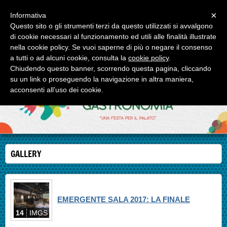
Menu
×
Informativa
Questo sito o gli strumenti terzi da questo utilizzati si avvalgono
IL FESTIVAL DELLA GASTRONOMIA
di cookie necessari al funzionamento ed utili alle finalità illustrate
Roma e Milano due appuntamenti enogastronomici di alto profilo.
nella cookie policy. Se vuoi saperne di più o negare il consenso
a tutti o ad alcuni cookie, consulta la
cookie policy
.
Chiudendo questo banner, scorrendo questa pagina, cliccando
su un link o proseguendo la navigazione in altra maniera,
acconsenti all’uso dei cookie.
GALLERY
EMERGENTE SALA 2017: LA FINALE
14
IMGS